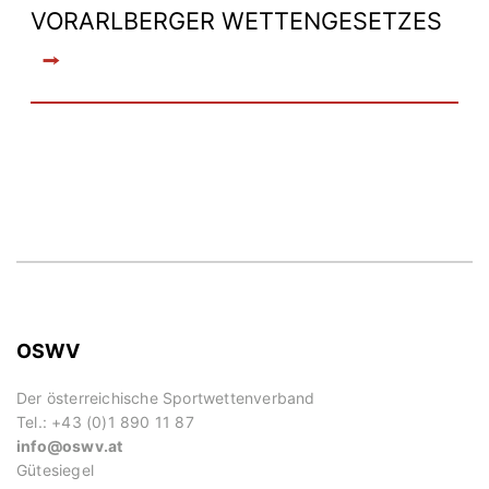
VORARLBERGER WETTENGESETZES
OSWV
Der österreichische Sportwettenverband
Tel.: +43 (0)1 890 11 87
info@oswv.at
Gütesiegel