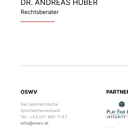
DR. ANDREAS HUBER
Rechtsberater
OSWV
PARTNE
Der österreichische
Sportwettenverband
Tel.: +43 (0)1 890 11 87
info@oswv.at