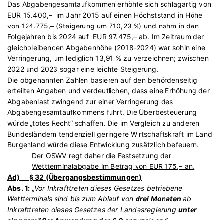
Das Abgabengesamtaufkommen erhöhte sich schlagartig von
EUR 15.400,– im Jahr 2015 auf einen Höchststand in Höhe
von 124.775,– (Steigerung um 710,23 %) und nahm in den
Folgejahren bis 2024 auf EUR 97.475,– ab. Im Zeitraum der
gleichbleibenden Abgabenhöhe (2018-2024) war sohin eine
Verringerung, um lediglich 13,91 % zu verzeichnen; zwischen
2022 und 2023 sogar eine leichte Steigerung.
Die obgenannten Zahlen basieren auf den behördenseitig
erteilten Angaben und verdeutlichen, dass eine Erhöhung der
Abgabenlast zwingend zur einer Verringerung des
Abgabengesamtaufkommens führt. Die Überbesteuerung
würde „totes Recht“ schaffen. Die im Vergleich zu anderen
Bundesländern tendenziell geringere Wirtschaftskraft im Land
Burgenland würde diese Entwicklung zusätzlich befeuern.
Der OSWV regt daher die Festsetzung der
Wettterminalabgabe im Betrag von EUR 175,– an.
Ad) § 32 (
Übergangsbestimmungen
)
Abs. 1:
„
Vor Inkrafttreten dieses Gesetzes betriebene
Wettterminals sind bis zum Ablauf von
drei Monaten
ab
Inkrafttreten dieses Gesetzes der Landesregierung
unter