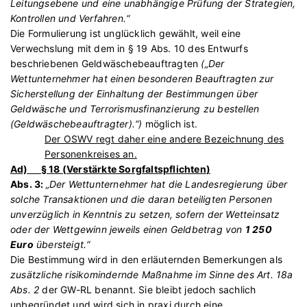
Leitungsebene und eine unabhängige Prüfung der Strategien,
Kontrollen und Verfahren.“
Die Formulierung ist unglücklich gewählt, weil eine
Verwechslung mit dem in § 19 Abs. 10 des Entwurfs
beschriebenen Geldwäschebeauftragten
(„Der
Wettunternehmer hat einen besonderen Beauftragten zur
Sicherstellung der Einhaltung der Bestimmungen über
Geldwäsche und Terrorismusfinanzierung zu bestellen
(Geldwäschebeauftragter).“)
möglich ist.
Der OSWV regt daher eine andere Bezeichnung des
Personenkreises an.
Ad) § 18 (
Verstärkte Sorgfaltspflichten
)
Abs. 3:
„Der Wettunternehmer hat die Landesregierung über
solche Transaktionen und die daran beteiligten Personen
unverzüglich in Kenntnis zu setzen, sofern der Wetteinsatz
oder der Wettgewinn jeweils einen Geldbetrag von
1 250
Euro
übersteigt.“
Die Bestimmung wird in den erläuternden Bemerkungen als
zusätzliche risikomindernde Maßnahme im Sinne des Art. 18a
Abs. 2
der GW-RL benannt. Sie bleibt jedoch sachlich
unbegründet und wird sich in praxi durch eine