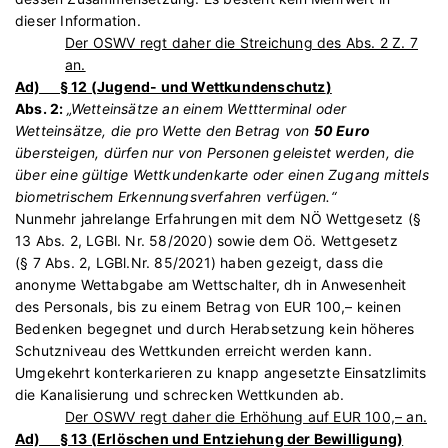
dieser Information.
Der OSWV regt daher die Streichung des Abs. 2 Z. 7
an.
Ad) § 12 (
Jugend- und Wettkundenschutz
)
Abs. 2:
„Wetteinsätze an einem Wettterminal oder
Wetteinsätze, die pro Wette den Betrag von
50 Euro
übersteigen, dürfen nur von Personen geleistet werden, die
über eine gültige Wettkundenkarte oder einen Zugang mittels
biometrischem Erkennungsverfahren verfügen.“
Nunmehr jahrelange Erfahrungen mit dem NÖ Wettgesetz (§
13 Abs. 2, LGBl. Nr. 58/2020) sowie dem Oö. Wettgesetz
(§ 7 Abs. 2, LGBl.Nr. 85/2021) haben gezeigt, dass die
anonyme Wettabgabe am Wettschalter, dh in Anwesenheit
des Personals, bis zu einem Betrag von EUR 100,– keinen
Bedenken begegnet und durch Herabsetzung kein höheres
Schutzniveau des Wettkunden erreicht werden kann.
Umgekehrt konterkarieren zu knapp angesetzte Einsatzlimits
die Kanalisierung und schrecken Wettkunden ab.
Der OSWV regt daher die Erhöhung auf EUR 100,– an.
Ad) § 13 (
Erlöschen und Entziehung der Bewilligung
)