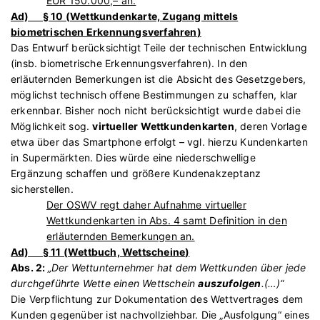
EUR 150.000,– an.
Ad) § 10 (
Wettkundenkarte, Zugang mittels
biometrischen Erkennungsverfahren
)
Das Entwurf berücksichtigt Teile der technischen Entwicklung
(insb. biometrische Erkennungsverfahren). In den
erläuternden Bemerkungen ist die Absicht des Gesetzgebers,
möglichst technisch offene Bestimmungen zu schaffen, klar
erkennbar. Bisher noch nicht berücksichtigt wurde dabei die
Möglichkeit sog.
virtueller Wettkundenkarten
, deren Vorlage
etwa über das Smartphone erfolgt – vgl. hierzu Kundenkarten
in Supermärkten. Dies würde eine niederschwellige
Ergänzung schaffen und größere Kundenakzeptanz
sicherstellen.
Der OSWV regt daher Aufnahme virtueller
Wettkundenkarten in Abs. 4 samt Definition in den
erläuternden Bemerkungen an.
Ad) § 11 (
Wettbuch, Wettscheine
)
Abs. 2:
„Der Wettunternehmer hat dem Wettkunden über jede
durchgeführte Wette einen Wettschein
auszufolgen
.(…)“
Die Verpflichtung zur Dokumentation des Wettvertrages dem
Kunden gegenüber ist nachvollziehbar. Die „Ausfolgung“ eines