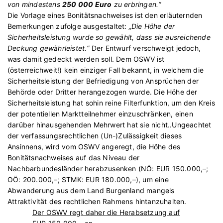
von mindestens
250 000 Euro
zu erbringen.“
Die Vorlage eines Bonitätsnachweises ist den erläuternden
Bemerkungen zufolge ausgestaltet:
„Die Höhe der
Sicherheitsleistung wurde so gewählt, dass sie ausreichende
Deckung gewährleistet.“
Der Entwurf verschweigt jedoch,
was damit gedeckt werden soll. Dem OSWV ist
(österreichweit!) kein einziger Fall bekannt, in welchem die
Sicherheitsleistung der Befriedigung von Ansprüchen der
Behörde oder Dritter herangezogen wurde. Die Höhe der
Sicherheitsleistung hat sohin reine Filterfunktion, um den Kreis
der potentiellen Marktteilnehmer einzuschränken, einen
darüber hinausgehenden Mehrwert hat sie nicht..Ungeachtet
der verfassungsrechtlichen (Un-)Zulässigkeit dieses
Ansinnens, wird vom OSWV angeregt, die Höhe des
Bonitätsnachweises auf das Niveau der
Nachbarbundesländer herabzusenken (NÖ: EUR 150.000,–;
OÖ: 200.000,–; STMK: EUR 180.000,–), um eine
Abwanderung aus dem Land Burgenland mangels
Attraktivität des rechtlichen Rahmens hintanzuhalten.
Der OSWV regt daher die Herabsetzung auf