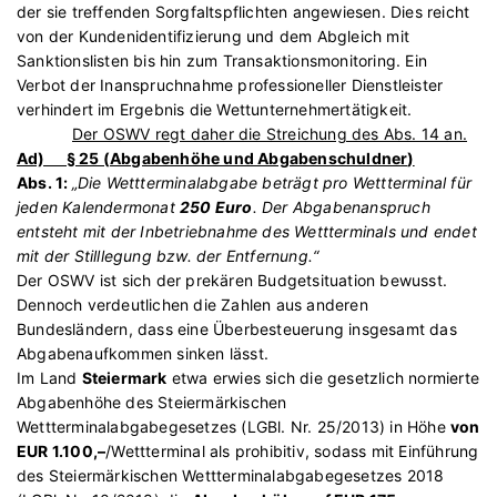
der sie treffenden Sorgfaltspflichten angewiesen. Dies reicht
von der Kundenidentifizierung und dem Abgleich mit
Sanktionslisten bis hin zum Transaktionsmonitoring. Ein
Verbot der Inanspruchnahme professioneller Dienstleister
verhindert im Ergebnis die Wettunternehmertätigkeit.
Der OSWV regt daher die Streichung des Abs. 14 an.
Ad) § 25 (
Abgabenhöhe und Abgabenschuldner
)
Abs. 1:
„Die Wettterminalabgabe beträgt pro Wettterminal für
jeden Kalendermonat
250 Euro
. Der Abgabenanspruch
entsteht mit der Inbetriebnahme des Wettterminals und endet
mit der Stilllegung bzw. der Entfernung.“
Der OSWV ist sich der prekären Budgetsituation bewusst.
Dennoch verdeutlichen die Zahlen aus anderen
Bundesländern, dass eine Überbesteuerung insgesamt das
Abgabenaufkommen sinken lässt.
Im Land
Steiermark
etwa erwies sich die gesetzlich normierte
Abgabenhöhe des Steiermärkischen
Wettterminalabgabegesetzes (LGBl. Nr. 25/2013) in Höhe
von
EUR 1.100,–
/Wettterminal als prohibitiv, sodass mit Einführung
des Steiermärkischen Wettterminalabgabegesetzes 2018