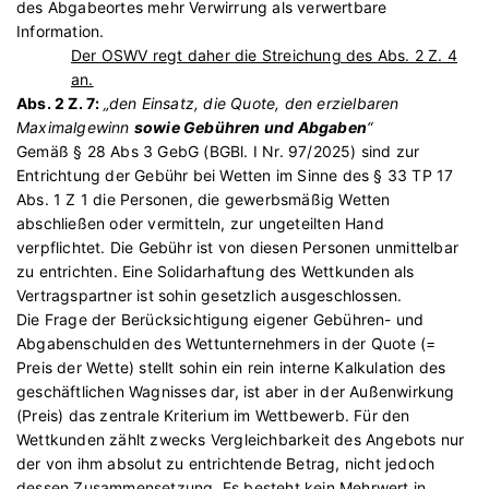
des Abgabeortes mehr Verwirrung als verwertbare
Information.
Der OSWV regt daher die Streichung des Abs. 2 Z. 4
an.
Abs. 2 Z. 7:
„den Einsatz, die Quote, den erzielbaren
Maximalgewinn
sowie Gebühren und Abgaben
“
Gemäß § 28 Abs 3 GebG (BGBl. I Nr. 97/2025) sind zur
Entrichtung der Gebühr bei Wetten im Sinne des § 33 TP 17
Abs. 1 Z 1 die Personen, die gewerbsmäßig Wetten
abschließen oder vermitteln, zur ungeteilten Hand
verpflichtet. Die Gebühr ist von diesen Personen unmittelbar
zu entrichten. Eine Solidarhaftung des Wettkunden als
Vertragspartner ist sohin gesetzlich ausgeschlossen.
Die Frage der Berücksichtigung eigener Gebühren- und
Abgabenschulden des Wettunternehmers in der Quote (=
Preis der Wette) stellt sohin ein rein interne Kalkulation des
geschäftlichen Wagnisses dar, ist aber in der Außenwirkung
(Preis) das zentrale Kriterium im Wettbewerb. Für den
Wettkunden zählt zwecks Vergleichbarkeit des Angebots nur
der von ihm absolut zu entrichtende Betrag, nicht jedoch
dessen Zusammensetzung. Es besteht kein Mehrwert in