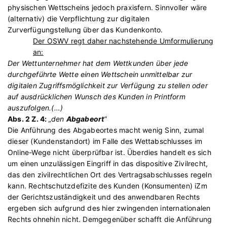
physischen Wettscheins jedoch praxisfern. Sinnvoller wäre
(alternativ) die Verpflichtung zur digitalen
Zurverfügungstellung über das Kundenkonto.
Der OSWV regt daher nachstehende Umformulierung
an:
Der Wettunternehmer hat dem Wettkunden über jede
durchgeführte Wette einen Wettschein unmittelbar zur
digitalen Zugriffsmöglichkeit zur Verfügung zu stellen oder
auf ausdrücklichen Wunsch des Kunden in Printform
auszufolgen.(…)
Abs. 2 Z. 4:
„den
Abgabeort
“
Die Anführung des Abgabeortes macht wenig Sinn, zumal
dieser (Kundenstandort) im Falle des Wettabschlusses im
Online-Wege nicht überprüfbar ist. Überdies handelt es sich
um einen unzulässigen Eingriff in das dispositive Zivilrecht,
das den zivilrechtlichen Ort des Vertragsabschlusses regeln
kann. Rechtschutzdefizite des Kunden (Konsumenten) iZm
der Gerichtszuständigkeit und des anwendbaren Rechts
ergeben sich aufgrund des hier zwingenden internationalen
Rechts ohnehin nicht. Demgegenüber schafft die Anführung