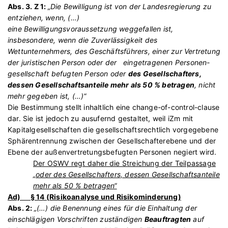
Abs. 3. Z 1:
„Die Bewilligung ist von der Landesregierung zu
entziehen, wenn, (…)
eine Bewilligungsvoraussetzung weggefallen ist,
insbesondere, wenn die Zuverlässigkeit des
Wettunternehmers, des Geschäftsführers, einer zur Vertretung
der juristischen Person oder der eingetragenen Personen-
gesellschaft befugten Person oder
des Gesellschafters,
dessen Gesellschaftsanteile mehr als 50 % betragen
, nicht
mehr gegeben ist, (…)“
Die Bestimmung stellt inhaltlich eine change-of-control-clause
dar. Sie ist jedoch zu ausufernd gestaltet, weil iZm mit
Kapitalgesellschaften die gesellschaftsrechtlich vorgegebene
Sphärentrennung zwischen der Gesellschafterebene und der
Ebene der außenvertretungsbefugten Personen negiert wird.
Der OSWV regt daher die Streichung der Teilpassage
„oder des Gesellschafters, dessen Gesellschaftsanteile
mehr als 50 % betragen“
Ad) § 14 (
Risikoanalyse und Risikominderung
)
Abs. 2:
„(…) die Benennung eines für die Einhaltung der
einschlägigen Vorschriften zuständigen
Beauftragten
auf