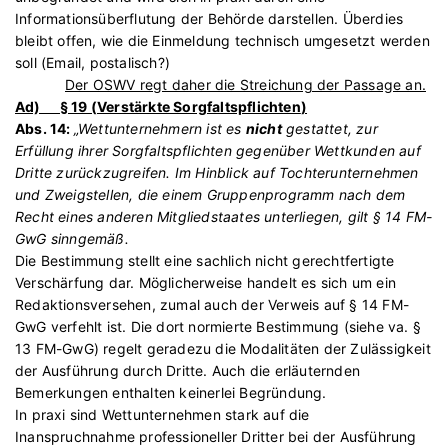
Informationsüberflutung der Behörde darstellen. Überdies
bleibt offen, wie die Einmeldung technisch umgesetzt werden
soll (Email, postalisch?)
Der OSWV regt daher die Streichung der Passage an.
Ad) § 19 (
Verstärkte Sorgfaltspflichten
)
Abs. 14:
„Wettunternehmern ist es
nicht
gestattet, zur
Erfüllung ihrer Sorgfaltspflichten gegenüber Wettkunden auf
Dritte zurückzugreifen. Im Hinblick auf Tochterunternehmen
und Zweigstellen, die einem Gruppenprogramm nach dem
Recht eines anderen Mitgliedstaates unterliegen, gilt § 14 FM-
GwG sinngemäß.
Die Bestimmung stellt eine sachlich nicht gerechtfertigte
Verschärfung dar. Möglicherweise handelt es sich um ein
Redaktionsversehen, zumal auch der Verweis auf § 14 FM-
GwG verfehlt ist. Die dort normierte Bestimmung (siehe va. §
13 FM-GwG) regelt geradezu die Modalitäten der Zulässigkeit
der Ausführung durch Dritte. Auch die erläuternden
Bemerkungen enthalten keinerlei Begründung.
In praxi sind Wettunternehmen stark auf die
Inanspruchnahme professioneller Dritter bei der Ausführung