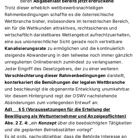
deren
Abgabenlast bereits jetzt erdrückend
Trotz dieser erheblich wettbewerbsnachteiligen
Rahmenbedingungen schaffte es die österreichische
Wettbranche bisher, insbesondere im terrestrischen Bereich,
ein für die Wettkunden attraktives, rechtssicheres und
wirtschaftlich darstellbares Wettangebot aufrechtzuerhalten,
eine aus unionsrechtlicher Sicht gerade noch vertretbare
Kanalisierungsrate
zu ermöglichen und die kontinuierlich
steigende Abwanderung in den teilweise noch immer gänzlich
unregulierten Onlinebereich zumindest zu verlangsamen.
Jeder Eingriff des Gesetzgebers, der zu einer weiteren
Verschlechterung dieser Rahmenbedingungen
darstellt,
konterkariert die Bemühungen der legalen Wettbranche
und beschleunigt die obgenannte Entwicklung unumkehrbar.
Vor diesem Hintergrund regt der OSWV nachstehende
Abänderungen zum vorliegenden Entwurf an:
Ad) § 5 (
Voraussetzungen für die Erteilung der
Bewilligung als Wettunternehmer und Anzeigepflichten
)
Abs. 2 Z. 4:
„ein
Konzept
über die beabsichtigten Tätigkeiten
und die geplanten Betriebsstätten vorlegt“
Es ist grds. nachvollziehbar, dass die Behörde Interesse an