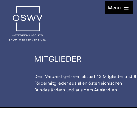
Zum
Menü
Inhalt
springen
MITGLIEDER
Dem Verband gehören aktuell 13 Mitglieder und 8
Fördermitglieder aus allen österreichischen
Bundesländern und aus dem Ausland an.