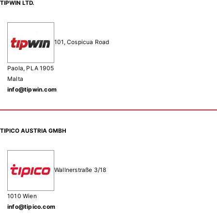
TIPWIN LTD.
101, Cospicua Road
Paola, PLA 1905
Malta
info@tipwin.com
TIPICO AUSTRIA GMBH
Wallnerstraße 3/18
1010 Wien
info@tipico.com