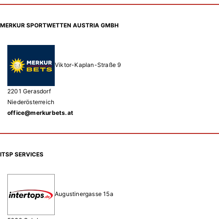
MERKUR SPORTWETTEN AUSTRIA GMBH
Viktor-Kaplan-Straße 9
2201 Gerasdorf
Niederösterreich
office@merkurbets.at
ITSP SERVICES
Augustinergasse 15a