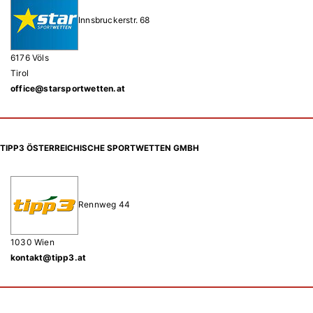
Innsbruckerstr. 68
6176 Völs
Tirol
office@starsportwetten.at
TIPP3 ÖSTERREICHISCHE SPORTWETTEN GMBH
Rennweg 44
1030 Wien
kontakt@tipp3.at