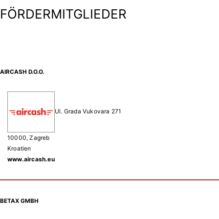
FÖRDERMITGLIEDER
AIRCASH D.O.O.
Ul. Grada Vukovara 271
10000, Zagreb
Kroatien
www.aircash.eu
BETAX GMBH