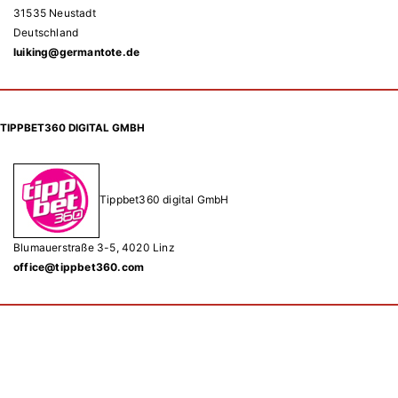
31535 Neustadt
Deutschland
luiking@germantote.de
TIPPBET360 DIGITAL GMBH
Tippbet360 digital GmbH
Blumauerstraße 3-5, 4020 Linz
office@tippbet360.com