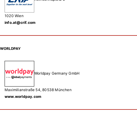
1020 Wien
info.at@crif.com
WORLDPAY
Worldpay Germany GmbH
Maximilianstraße 54, 80538 München
www.worldpay.com