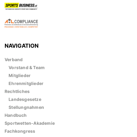
NAVIGATION
Verband
Vorstand & Team
Mitglieder
Ehrenmitglieder
Rechtliches
Landesgesetze
Stellungnahmen
Handbuch
Sportwetten-Akademie
Fachkongress