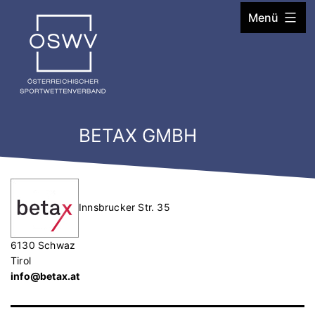
Zum
Menü
Inhalt
springen
BETAX GMBH
Innsbrucker Str. 35
6130 Schwaz
Tirol
info@betax.at