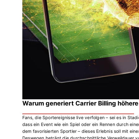
Warum generiert Carrier Billing höher
Fans, die Sportereignisse
live
verfolgen
–
sei es
in Stad
dass ein
Event wie ein
Spiel
oder ein Renne
n
durch eine
de
m
favori
sie
rten
Sportler
–
d
ieses
Erlebnis
soll
mit eine
Deswegen
beträgt die durchschnittliche Verweildauer 