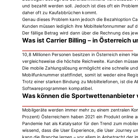
und bezahlt werden
soll
. Jedoch ist
dies
oft
ein Problem
daher
oft zu
Kaufa
bbrüchen
kommt.
G
enau
dieses Problem
kann
jedoch
die Bezahloption Ca
Kund
en
müssen
lediglich ihre Mobiltelefonnummer
auf d
Der fällige Betrag wird dann über
die Rechnung des jew
Was ist Carrier Billing – in Österreich 
10,8 Millionen Personen besitzen in Österreich einen H
vergleichsweise die höchste Reichweite
.
Kund
en müssen
Die mobile Zahlungs
lösung
ermöglicht eine schnelle und
Mobilfunknummer stattfindet
, somit ist weder eine Reg
Trotz
einer
starken Bindung
zu
Mobiltelefon
en
,
ist die 
Softwareprogrammen kompatibel.
Was k
önnen
die Sportwetten
anbieter
Mobilgeräte werden immer mehr zu einem zentralen K
Prozent) Österreicher
n
haben
2021
ein Produkt online 
Pandemie hat als Katalysator für den Trend zum mobilen
wissend, dass die User Experience, die User Journey 
kann
die Branche lernen – vor allem in Anbetracht der 