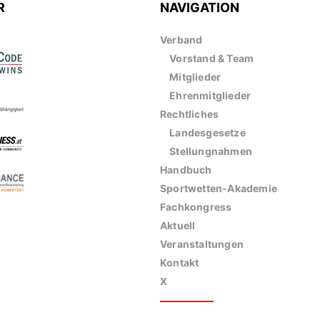
R
NAVIGATION
Verband
Vorstand & Team
Mitglieder
Ehrenmitglieder
Rechtliches
Landesgesetze
Stellungnahmen
Handbuch
Sportwetten-Akademie
Fachkongress
Aktuell
Veranstaltungen
Kontakt
X