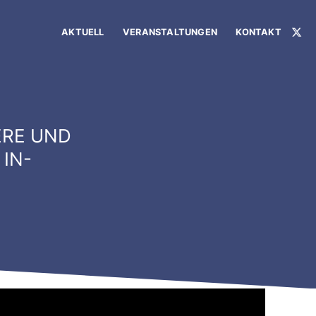
AKTUELL
VERANSTALTUNGEN
KONTAKT
X
ERE UND
IN-