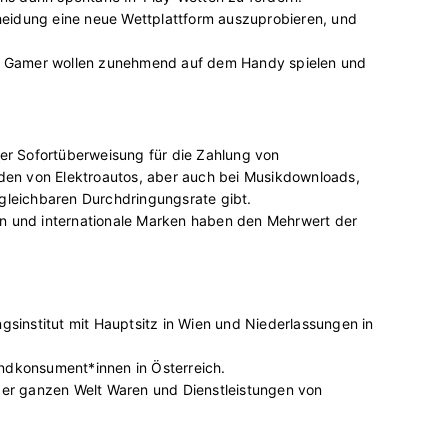
cheidung eine neue Wettplattform auszuprobieren, und
.
Gamer
wollen zunehmend auf dem Handy spielen und
oder Sofortüberweisung für die Zahlung von
aden von Elektroautos, aber auch bei Musikdownloads,
ergleichbaren Durchdringungsrate gibt.
en und internationale Marken haben den
Mehrwert
der
sinstitut mit Hauptsitz in Wien und Niederlassungen in
ndkonsument*innen in Österreich.
der ganzen Welt Waren und Dienstleistungen von