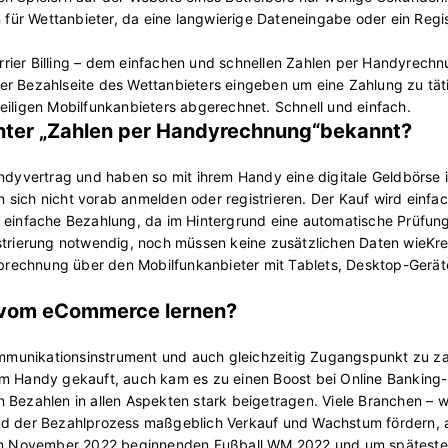
 für Wettanbieter,
da
eine
langwierige Dateneingabe oder
ein
Regi
r
rier Billing – dem einfachen und schnellen Zahlen per Handyrech
er Bezahlseite
des Wettanbieters
eingeben
um eine Zahlung zu tät
eiligen
Mobilfunkanbieter
s
abgerechnet.
Schnell und einfach.
unter
„
Zahlen per Handyrechnung
“
bekannt?
andyvertrag und haben so mit ihrem Handy eine digitale Geldbörse
 sich nicht vorab
anmelden
oder
registrieren. Der Kauf wird einf
 einfache Bezahlung, da im Hintergrund eine automatische Prüfung
istrierung notwendig, noch müssen keine zusätzlichen
Daten
wie
Kre
Abrechnung über den Mobilfunkanbieter mit Tablets, Desktop-Gerät
vom eCommerce lernen?
ommunikationsinstrument und auch
gleichzeitig
Zugangspunkt zu zah
am Handy gekauft
,
a
uch kam es zu einen Boost bei Online
Banking-
 Bezahlen in allen Aspekten stark beigetragen.
Viele Branchen – w
und der Bezahlprozess maßgeblich Verkauf und Wachstum fördern,
im
November 2022 beginnenden Fußball WM 2022 und um
spätest