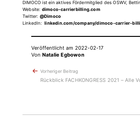
DIMOCO ist ein aktives Fördermitglied des OSWV
,
Betti
Website:
dimoco-carrierbilling.com
Twitter:
@Dimoco
LinkedIn:
linkedin.com/company/
dimoco
-carrier-bill
Veröffentlicht am
2022-02-17
Von
Natalie Egbowon
BEITRAGSNAVIGATION
Vorheriger Beitrag
Rückblick FACHKONGRESS 2021 – Alle Vo