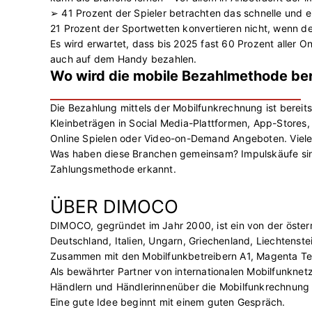
➢
41 Prozent der Spieler
betrachten das schnelle und e
21 Prozent der Sportwetten konvertieren nicht, wenn de
Es wird erwartet, dass bis 2025 fast 60 Prozent aller On
auch
auf dem Handy bezahlen.
Wo wird die mobile Bezahlmethode ber
Die Bezahlung mittels der Mobilfunkrechnung ist bereits
Kleinbeträgen
in
S
ocial
Media-Plattformen
, App
-Stores,
Online Spielen oder Video-on-Demand Angeboten.
Viel
Was haben diese Branchen gemeinsam? Impulskäufe sind
Zahlungsmethode erkannt
.
ÜBER DIMOCO
DIMOCO, gegründet im Jahr 2000, ist ein von der österr
Deutschland, Italien, Ungarn, Griechenland, Liechtenste
Zusammen mit den Mobilfunkbetreibern A1, Magenta Tel
Als bewährter Partner von internationalen Mobilfunkne
Händlern
und Händlerinnen
über die Mobilfunkrechnung
Eine gute Idee beginnt mit einem guten Gespräch.