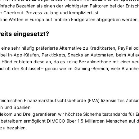
infache Bezahlen als einen der wichtigsten Faktoren bei der Ents
r Checkout-Prozess zu lang und kompliziert ist.
line
Wetten in Europa auf mobile
n Endgeräten abgegeben werden
eits eingesetzt?
 eine sehr häufig präferierte Alternative zu Kreditkarten, PayPal 
 bei In-App-Käufen, Parktickets, Snacks an Automaten, beim Aufl
e Händler bieten diese an, da es keine Bezahlmethode mit einer v
 oft der Schlüssel – genau wie im
iGaming
-Bereich, viele Branch
eichischen Finanzmarktaufsichtsbehörde (FMA) lizensiertes Zahlung
in und Spanien.
ekom und Drei garantieren wir höchste Sicherheitsstandards
für E
tzbetreibern ermöglicht DIMOCO über 1,5 Milliarden Menschen auf 
 zu bezahlen.