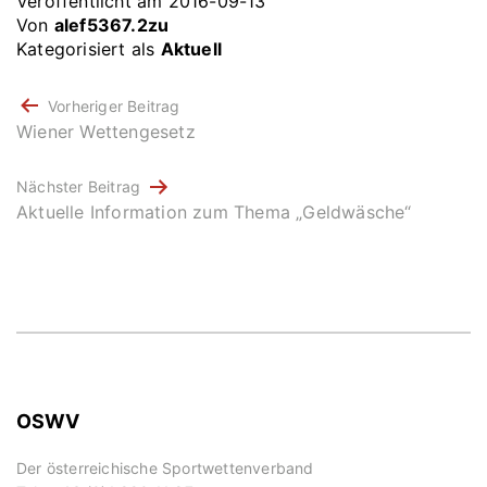
Veröffentlicht am
2016-09-13
Von
alef5367.2zu
Kategorisiert als
Aktuell
BEITRAGSNAVIGATION
Vorheriger Beitrag
Wiener Wettengesetz
Nächster Beitrag
Aktuelle Information zum Thema „Geldwäsche“
OSWV
Der österreichische Sportwettenverband