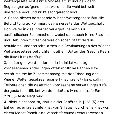
Wettengesetz erst einige Monate alt ist und daß darin
Regelungen aufgenommen wurden, die wohl bei weitem
überschießend und nicht sachgerecht sind.
2. Schon dieses bestehende Wiener Wettengesetz läßt die
Befürchtung aufkommen, daß einerseits das Wettgeschäft
sich weiter in das Internet verlagert, nämlich zu
ausländischen Buchmachern, wobei dann auch keine Steuern
und Gebühren für den österreichischen Staat daraus
resultieren. Andererseits lassen die Bestimmungen des Wiener
Wettengesetzes befürchten, daß ein Gutteil des Geschäftes in
die Illegalität abdriftet.
3. Im übrigen werden durch die im Initiativantrag
vorgesehenen Änderungen offensichtliche Pannen bzw.
Versäumnisse im Zusammenhang mit der Erlassung des
Wiener Wettengesetzes repariert (nachgeholt) bzw. soll in
Teilbereichen die gesetzlich vorgesehene Verwaltungsstrafe
dergestalt modifiziert werden, daß als Mindeststrafe Euro
2.200,– festgelegt wird.
4. Nicht einsehbar ist, daß die der Behörde in § 23 (5) des
Entwurfes eingeräumte Frist von 3 Tagen durch eine Frist von
einem Monat (somit eine Verzehnfachung) ersetzt werden