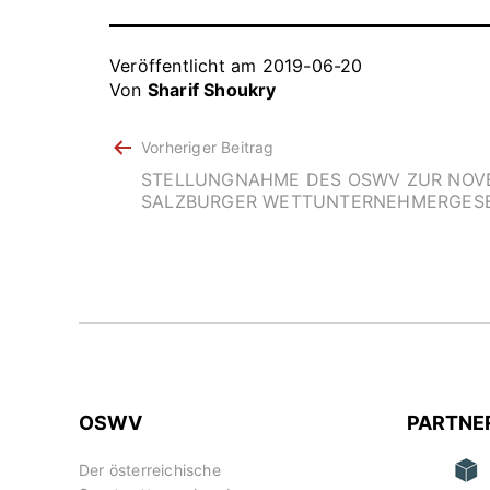
Veröffentlicht am
2019-06-20
Von
Sharif Shoukry
BEITRAGSNAVIGATION
Vorheriger Beitrag
STELLUNGNAHME DES OSWV ZUR NOV
SALZBURGER WETTUNTERNEHMERGES
OSWV
PARTNE
Der österreichische