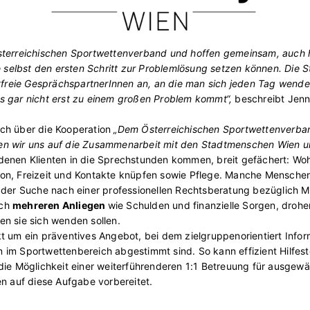
sterreichischen Sportwettenverband und hoffen gemeinsam, auch hi
ie selbst den ersten Schritt zur Problemlösung setzen können. Die
tfreie GesprächspartnerInnen an, an die man sich jeden Tag wenden 
s gar nicht erst zu einem großen Problem kommt“,
beschreibt Jenny
ch über die Kooperation
„Dem Österreichischen Sportwettenverband
en wir uns auf die Zusammenarbeit mit den Stadtmenschen Wien u
denen Klienten in die Sprechstunden kommen, breit gefächert: Woh
ration, Freizeit und Kontakte knüpfen sowie Pflege. Manche Mensche
 der Suche nach einer professionellen Rechtsberatung bezüglich Mi
ich
mehreren Anliegen
wie Schulden und finanzielle Sorgen, droh
n sie sich wenden sollen.
 um ein präventives Angebot, bei dem zielgruppenorientiert Informa
im Sportwettenbereich abgestimmt sind. So kann effizient Hilfeste
 Möglichkeit einer weiterführenderen 1:1 Betreuung für ausgewäh
en auf diese Aufgabe vorbereitet.