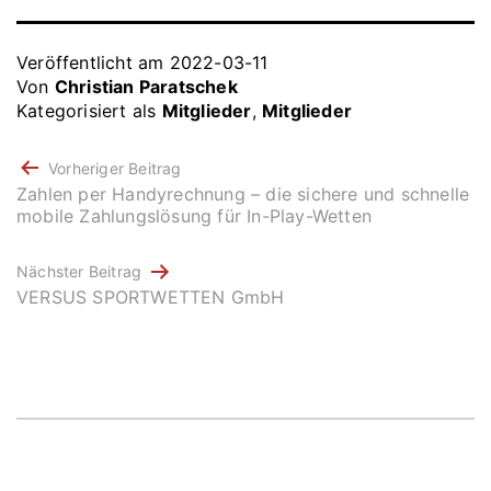
Veröffentlicht am
2022-03-11
Von
Christian Paratschek
Kategorisiert als
Mitglieder
,
Mitglieder
BEITRAGSNAVIGATION
Vorheriger Beitrag
Zahlen per Handyrechnung – die sichere und schnelle
mobile Zahlungslösung für In-Play-Wetten
Nächster Beitrag
VERSUS SPORTWETTEN GmbH