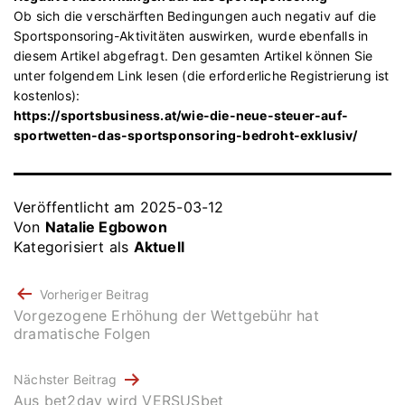
Ob sich die verschärften Bedingungen auch negativ auf die
Sportsponsoring-Aktivitäten auswirken, wurde ebenfalls in
diesem Artikel abgefragt. Den gesamten Artikel können Sie
unter folgendem Link lesen (die erforderliche Registrierung ist
kostenlos):
https://sportsbusiness.at/wie-die-neue-steuer-auf-
sportwetten-das-sportsponsoring-bedroht-exklusiv/
Veröffentlicht am
2025-03-12
Von
Natalie Egbowon
Kategorisiert als
Aktuell
BEITRAGSNAVIGATION
Vorheriger Beitrag
Vorgezogene Erhöhung der Wettgebühr hat
dramatische Folgen
Nächster Beitrag
Aus bet2day wird VERSUSbet