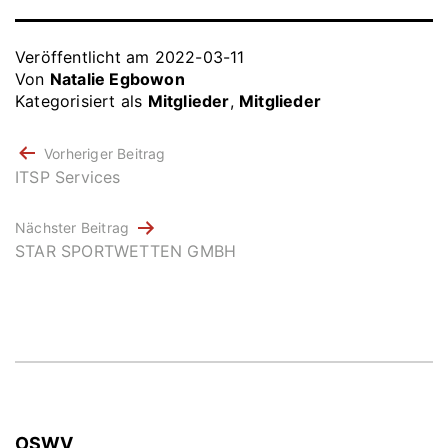
Veröffentlicht am
2022-03-11
Von
Natalie Egbowon
Kategorisiert als
Mitglieder
,
Mitglieder
BEITRAGSNAVIGATION
Vorheriger Beitrag
ITSP Services
Nächster Beitrag
STAR SPORTWETTEN GMBH
OSWV